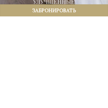
УЛУЧШЕННЫЕ
НОМЕРА
ЗАБРОНИРОВАТЬ
УЛУЧШЕННЫЕ НОМЕРА
1 или 2
15 и 17 м²
двуспальная
кровать
Улучшенный двухместный номер с душем,
вид во двор или на улицу. Из некоторых
номеров открывается вид на
Триумфальную арку. Площадь от 15 до
17 м²