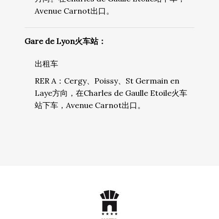
Avenue Carnot出口。
Gare de Lyon火车站：
出租车
RER A：Cergy、Poissy、St Germain en
Laye方向，在Charles de Gaulle Etoile火车
站下车，Avenue Carnot出口。