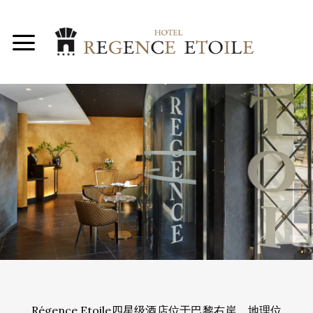
Skip
to
content
距离凯旋门和香榭丽
舍大街仅有数米之
遥。
Régence Etoile四星级酒店位于巴黎右岸，地理位