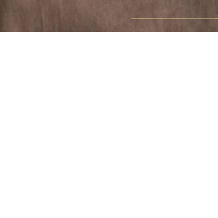
CLÁSICA D
1 o 2
13 Y 15 m²
Habitación para una o dos perso
160 cm, baño o ducha
Algunas con vistas al Arco de Triun
patio, con una superficie entre 13 m