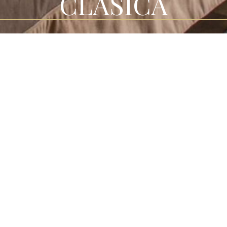
CLÁSICA
OBLE
doble
nas, con gran cama de
fo, otras con vistas al
2 y 15 m2.